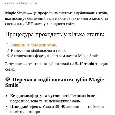
Система Magic Smile
Magic Smile
— це професійна система відбілювання зубів,
яка поєднує безпечний гель на основі активного кисню та
спеціальну LED-лампу холодного світла.
Процедура проходить у кілька етапів:
Очищення поверхні зубів
.
Нанесення відбілюючого гелю.
Активування формули світлом лампи Magic Smile.
Результат — освітлення зубної емалі на
5–10 тонів
за один
сеанс.
💎
Переваги відбілювання зубів Magic
Smile
Без дискомфорту та чутливості.
Технологія не
подразнює ясна та не пошкоджує емаль.
Швидкий ефект.
Усього 30–40 хвилин — і ти бачиш
помітну різницю.