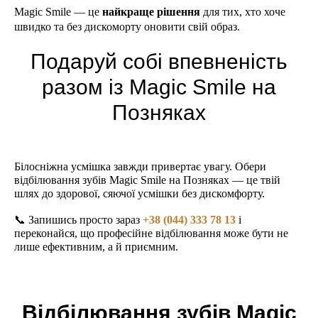
Magic Smile — це
найкраще рішення
для тих, хто хоче
швидко та без дискоморту оновити свій образ.
Подаруй собі впевненість
разом із Magic Smile на
Позняках
Білосніжна усмішка завжди привертає увагу. Обери
відбілювання зубів Magic Smile на Позняках — це твій
шлях до здорової, сяючої усмішки без дискомфорту.
📞 Запишись прос
то зараз
+38 (044) 333 78 13
і
пе
реконайся, що професійне відбілювання може бути не
лише ефективним, а й приємним.
Відбілювання зубів Magic